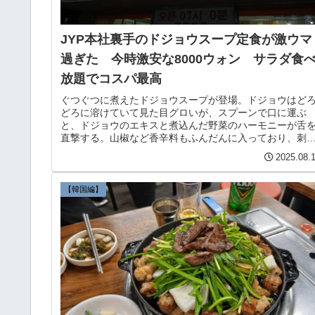
JYP本社裏手のドジョウスープ定食が激ウマ
過ぎた 今時激安な8000ウォン サラダ食
放題でコスパ最高
ぐつぐつに煮えたドジョウスープが登場。ドジョウはど
どろに溶けていて見た目グロいが、スプーンで口に運ぶ
と、ドジョウのエキスと煮込んだ野菜のハーモニーが舌
直撃する。山椒など香辛料もふんだんに入っており、刺
的な味わいだ。とにかくご飯が進む。
2025.08.
【韓国編】