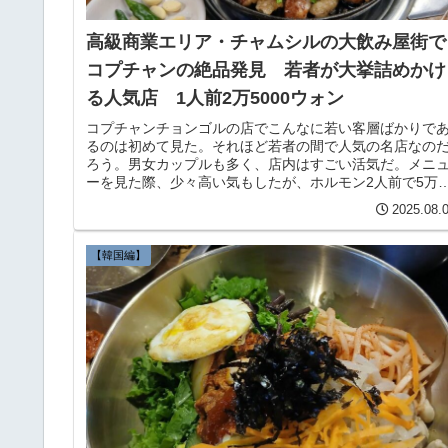
高級商業エリア・チャムシルの大飲み屋街で
コプチャンの絶品発見 若者が大挙詰めかけ
る人気店 1人前2万5000ウォン
コプチャンチョンゴルの店でこんなに若い客層ばかりで
るのは初めて見た。それほど若者の間で人気の名店なの
ろう。男女カップルも多く、店内はすごい活気だ。メニ
ーを見た際、少々高い気もしたが、ホルモン2人前で5万
ォン。ビール1本6000ウォン×2本で1万2000ウォン。
2025.08.
【韓国編】