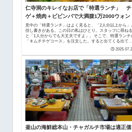
仁寺洞のキレイなお店で「特選ランチ」 チ
ゲ＋焼肉＋ビビンバで大満腹1万2000ウォン
意中の「特選ランチ」はよく見ると、「2人分以上から」
但し書きがある。この日の私はひとり。スタッフに尋ね
と「1人分からでも大丈夫ですよ」。そこで、特選ランチ
「キムチチゲコース」を注文した。すると出てくる出て
る大量のおかず類。豆腐キムチ、もやしのナムル、白菜
2025.07.
ムチ、ぜんまい、大根キムチ。そしてメインのキムチチ
ゲ。
【韓国編】
釜山の海鮮総本山・チャガルチ市場は適正価