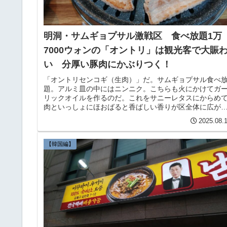
明洞・サムギョプサル激戦区 食べ放題1万
7000ウォンの「オントリ」は観光客で大賑
い 分厚い豚肉にかぶりつく！
「オントリセンコギ（生肉）」だ。サムギョプサル食べ
題。アルミ皿の中にはニンニク。こちらも火にかけてガ
リックオイルを作るのだ。これをサニーレタスにからめ
肉といっしょにほおばると香ばしい香りが区全体に広が
実に旨い。
2025.08.
【韓国編】