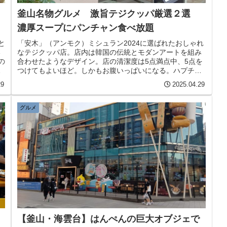
釜山名物グルメ 激旨テジクッパ厳選２選
濃厚スープにパンチャン食べ放題
と
「安木」（アンモク）ミシュラン2024に選ばれたおしゃれ
る
なテジクッパ店。店内は韓国の伝統とモダンアートを組み
の
合わせたようなデザイン。店の清潔度は5点満点中、5点を
く
つけてもよいほど。しかもお腹いっぱいになる。ハプチョ
キ
ン一流テジクッパは沙上(ササン)市外バスターミナルから
29
2025.04.29
徒歩5分。Eマートの斜め向かいにある有名テジクッパの専
門店。
グルメ
【釜山・海雲台】はんぺんの巨大オブジェで