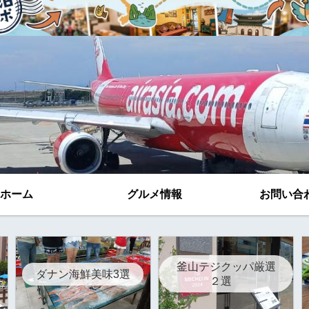
ホーム
グルメ情報
お問い合
釜山テジクッパ厳選
ダナン海鮮美味3選
２選