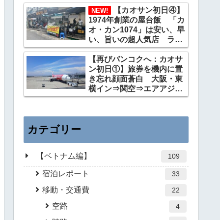
ンの高レート店は大仏バー
の向かい側
【カオサン初日④】
NEW!
1974年創業の屋台飯 「カ
オ・カン1074」は安い、早
い、旨いの超人気店 ライ
スとおかず2品で55バーツ
【再びバンコクへ：カオサ
ン初日①】旅券を機内に置
き忘れ顔面蒼白 大阪・東
横イン⇒関空⇒エアアジ
ア：機内は寒い⇒カオサン
へ
カテゴリー
【ベトナム編】
109
宿泊レポート
33
移動・交通費
22
空路
4