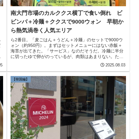
南大門市場のカルククス横丁で食い倒れ ビ
ビンバ＋冷麺＋ククスで9000ウォン 早朝か
ら熱気渦巻く人気エリア
あ
ら2番目。「麦ごはん＋うどん＋冷麺」のセットで9000ウ
だ
ォン（約950円）。まずはセットメニューにはない赤飯＋
ュ
海苔が出てきた。「サービス」なのだそうだ。冷麺に半分
ウ
に切ったゆで卵がのっているが、肉類はあまりない。たん
ぱく質より野菜類をたくさん食べたいときにぜひ行ってみ
05
2025.08.03
たいエリアだ。
【韓国編】