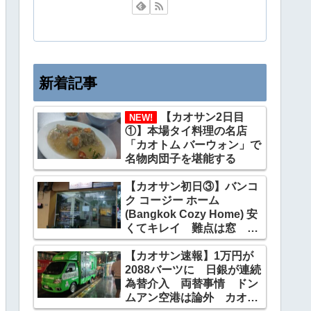
新着記事
【カオサン2日目
NEW!
①】本場タイ料理の名店
「カオトム バーウォン」で
名物肉団子を堪能する
【カオサン初日③】バンコ
ク コージー ホーム
(Bangkok Cozy Home) 安
くてキレイ 難点は窓
2200円
【カオサン速報】1万円が
2088バーツに 日銀が連続
為替介入 両替事情 ドン
ムアン空港は論外 カオサ