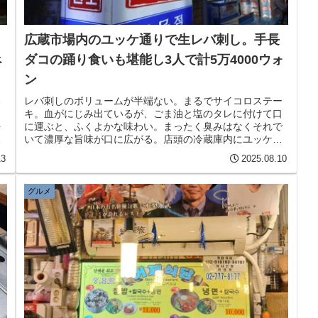
広蔵市場内のユッケ通りで生レバ刺し。手長
べ
ダコの踊り食いも堪能し3人で計5万4000ウォ
ン
ろ
レバ刺しのボリュームが半端ない。まるでサイコロステー
キ。血がにじみ出ているが、ごま油と塩のタレに付けて口
を
に運ぶと、ふくよかな味わい。まったく臭みはなくそれで
激
いて濃厚な旨味が口に広がる。店頭の冷蔵庫内にユッケ、
レバ刺し、センマイ刺しが並べられている。自慢の品であ
13
2025.08.10
ることをアピールしているかのようだ。
グルメ