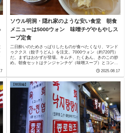
ソウル明洞・隠れ家のような安い食堂 朝食
わ
メニューは5000ウォン 味噌チゲやもやしス
ープ定食
放
二日酔いのためさっぱりしたものが食べたくなり、マンド
ー
ゥククス（餃子うどん）を注文。7000ウォン（約720円）
て
だ。まずはおかずが登場。キムチ、たくあん、きのこの炒
り
め。朝食セットはテンジャンチゲ（味噌スープ）とコンナ
ムルクッパ（もやしスープ）がある。いずれも5000ウォン
17
2025.08.17
（520円）
【韓国編】