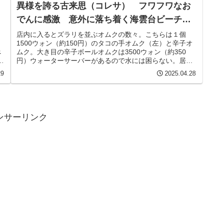
異様を誇る古来思（コレサ） フワフワなお
でんに感激 意外に落ち着く海雲台ビーチの
穴場 おでんスープは無料
り
店内に入るとズラリを並ぶオムクの数々。こちらは１個
ら
1500ウォン（約150円）のタコの手オムク（左）と辛子オ
べ
ムク。大き目の辛子ボールオムクは3500ウォン（約350
匹
円）ウォーターサーバーがあるので水には困らない。居心
地がいいのでつい3時間ほどいてしまった
29
2025.04.28
ンサーリンク