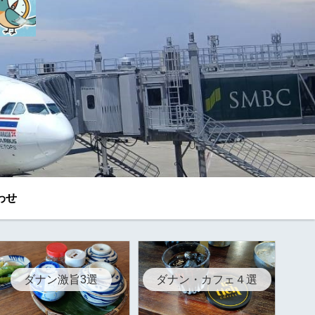
わせ
ダナン激旨3選
ダナン・カフェ４選