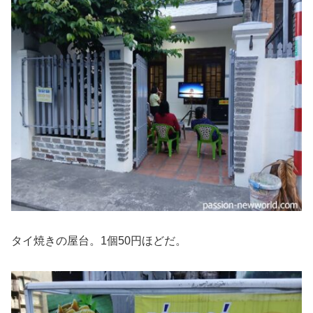
タイ焼きの屋台。1個50円ほどだ。