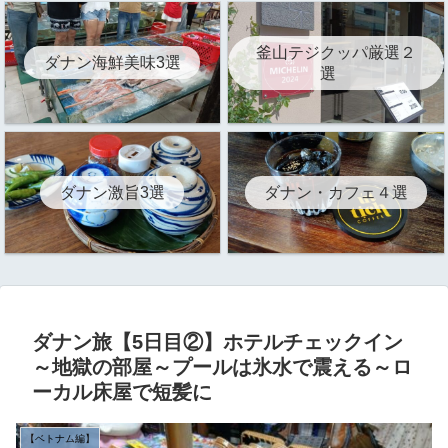
釜山テジクッパ厳選２
ダナン海鮮美味3選
選
ダナン激旨3選
ダナン・カフェ４選
ダナン旅【5日目②】ホテルチェックイン
～地獄の部屋～プールは氷水で震える～ロ
ーカル床屋で短髪に
【ベトナム編】