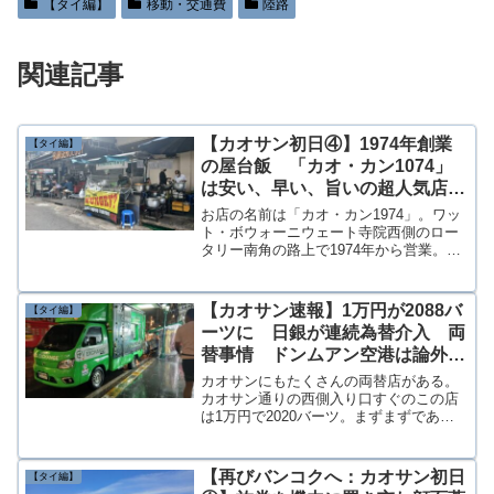
【タイ編】
移動・交通費
陸路
関連記事
【カオサン初日④】1974年創業
【タイ編】
の屋台飯 「カオ・カン1074」
は安い、早い、旨いの超人気店
ライスとおかず2品で55バーツ
お店の名前は「カオ・カン1974」。ワッ
ト・ボウォーニウェート寺院西側のロー
タリー南角の路上で1974年から営業。い
まは2代目店主が店を引き継いで人気店と
なっている。とにかく種類が豊富で旨
い。欧米系の旅行客も多く本場のタイ飯
【カオサン速報】1万円が2088バ
【タイ編】
を堪能している。人気メニューはマッサ
ーツに 日銀が連続為替介入 両
マンカレーとか。次回チャレンジしてみ
替事情 ドンムアン空港は論外
よう。
カオサンの高レート店は大仏バー
カオサンにもたくさんの両替店がある。
の向かい側
カオサン通りの西側入り口すぐのこの店
は1万円で2020バーツ。まずまずであ
る。こちらは1万円で2025バーツと回っ
た中では最高のレートだった。場所は大
仏の顔面が異様なムードを醸し出してい
【再びバンコクへ：カオサン初日
【タイ編】
るレストラン「マイダーリン」の向かい