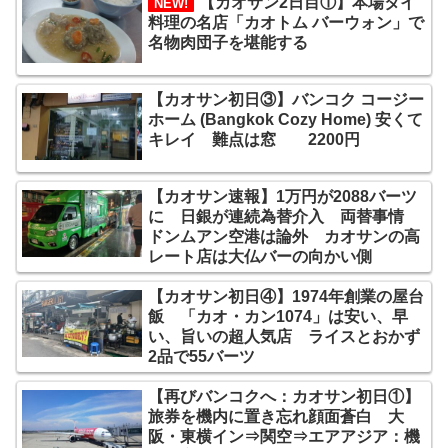
【カオサン2日目①】本場タイ
NEW!
料理の名店「カオトム バーウォン」で
名物肉団子を堪能する
【カオサン初日③】バンコク コージー
ホーム (Bangkok Cozy Home) 安くて
キレイ 難点は窓 2200円
【カオサン速報】1万円が2088バーツ
に 日銀が連続為替介入 両替事情
ドンムアン空港は論外 カオサンの高
レート店は大仏バーの向かい側
【カオサン初日④】1974年創業の屋台
飯 「カオ・カン1074」は安い、早
い、旨いの超人気店 ライスとおかず
2品で55バーツ
【再びバンコクへ：カオサン初日①】
旅券を機内に置き忘れ顔面蒼白 大
阪・東横イン⇒関空⇒エアアジア：機