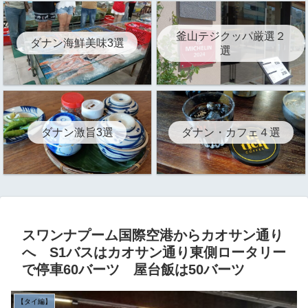
釜山テジクッパ厳選２
ダナン海鮮美味3選
選
ダナン激旨3選
ダナン・カフェ４選
スワンナプーム国際空港からカオサン通り
へ S1バスはカオサン通り東側ロータリー
で停車60バーツ 屋台飯は50バーツ
【タイ編】