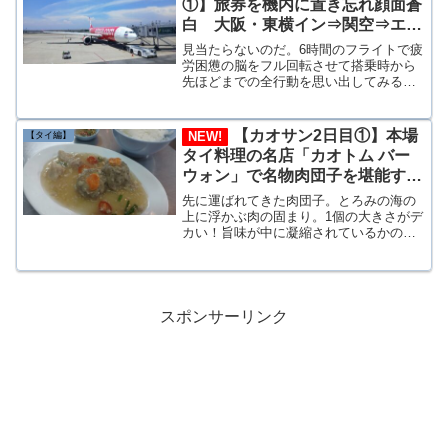
①】旅券を機内に置き忘れ顔面蒼
側。
白 大阪・東横イン⇒関空⇒エア
アジア：機内は寒い⇒カオサンへ
見当たらないのだ。6時間のフライトで疲
労困憊の脳をフル回転させて搭乗時から
先ほどまでの全行動を思い出してみる
店。すると…。そうだ、間もなく出発と
いう間際になってあわててスマホを取り
出しTDAC（タイデジタル入国カード）
【カオサン2日目①】本場
NEW!
【タイ編】
を作成していた。その際にパスポートを
タイ料理の名店「カオトム バー
取り出して番号を確認していたような。
ウォン」で名物肉団子を堪能す
であるならば自分が座っていたシートの
横の隙間かフロア下に落ちているはず
る
先に運ばれてきた肉団子。とろみの海の
上に浮かぶ肉の固まり。1個の大きさがデ
カい！旨味が中に凝縮されているかのよ
う。皿の端っこにある肉は何だろう？柔
らかい赤身にしっとりとした脂がからみ
口の中でふわーととろけていく。
スポンサーリンク