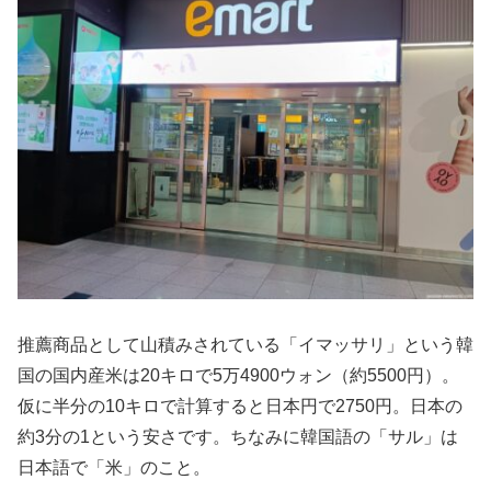
推薦商品として山積みされている「イマッサリ」という韓
国の国内産米は20キロで5万4900ウォン（約5500円）。
仮に半分の10キロで計算すると日本円で2750円。日本の
約3分の1という安さです。ちなみに韓国語の「サル」は
日本語で「米」のこと。