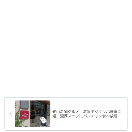
釜山名物グルメ 激旨テジクッパ厳選２
選 濃厚スープにパンチャン食べ放題