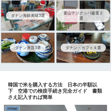
釜山テジクッパ厳選２
ダナン海鮮美味3選
選
ダナン激旨3選
ダナン・カフェ４選
韓国で米を購入する方法 日本の半額以
下 空港での検疫手続き完全ガイド 書類
さえ記入すれば簡単
【韓国編】