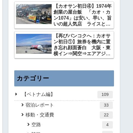
ンの高レート店は大仏バー
の向かい側
【カオサン初日④】1974年
創業の屋台飯 「カオ・カ
ン1074」は安い、早い、旨
いの超人気店 ライスとお
かず2品で55バーツ
【再びバンコクへ：カオサ
ン初日①】旅券を機内に置
き忘れ顔面蒼白 大阪・東
横イン⇒関空⇒エアアジ
ア：機内は寒い⇒カオサン
へ
カテゴリー
【ベトナム編】
109
宿泊レポート
33
移動・交通費
22
空路
4