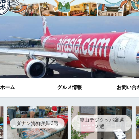
ホーム
グルメ情報
お問い合
釜山テジクッパ厳選
ダナン海鮮美味3選
２選