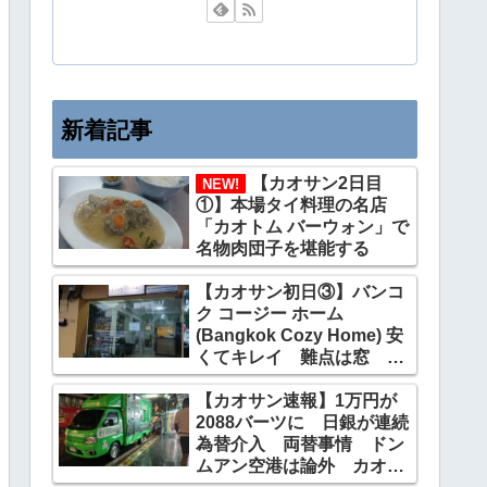
新着記事
【カオサン2日目
NEW!
①】本場タイ料理の名店
「カオトム バーウォン」で
名物肉団子を堪能する
【カオサン初日③】バンコ
ク コージー ホーム
(Bangkok Cozy Home) 安
くてキレイ 難点は窓
2200円
【カオサン速報】1万円が
2088バーツに 日銀が連続
為替介入 両替事情 ドン
ムアン空港は論外 カオサ