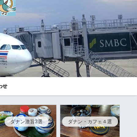
わせ
ダナン激旨3選
ダナン・カフェ４選