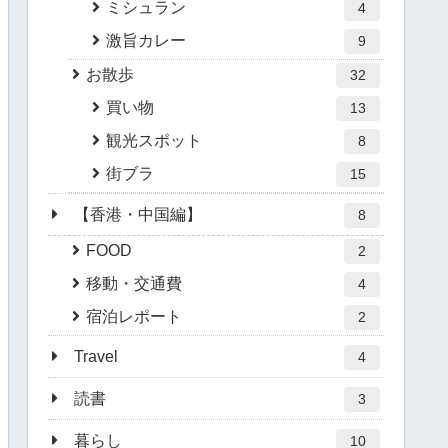
ミシュラン
4
激旨カレー
9
お散歩
32
買い物
13
観光スポット
8
街ブラ
15
【香港・中国編】
8
FOOD
2
移動・交通費
4
宿泊レポート
2
Travel
4
読書
3
暮らし
10