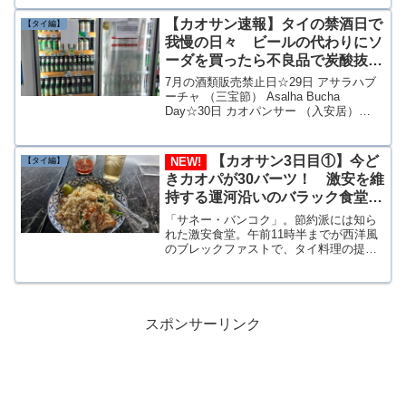
新しく清潔感はある。難点は壁と床の薄
さ。隣室の話し声や生活音がほぼ聞こえ
【カオサン速報】タイの禁酒日で
【タイ編】
てくる。これほどの施設がそろっていて
我慢の日々 ビールの代わりにソ
簡単ながら無料の朝食もあるのでかなり
ーダを買ったら不良品で炭酸抜
リーズナブルと言える。
け おまけに雨季の豪雨でガック
7月の酒類販売禁止日☆29日 アサラハブ
シ
ーチャ （三宝節） Asalha Bucha
Day☆30日 カオパンサー （入安居）
Khao Phansa Day（Buddhist Lent）28日
24:00から30日24:00までの酒類販売が禁
止。しかもタイでの酒類の販売時間は原
【カオサン3日目①】今ど
NEW!
【タイ編】
則禁止
きカオパが30バーツ！ 激安を維
持する運河沿いのバラック食堂再
訪 財布に優しくしかも旨い！
「サネー・バンコク」。節約派には知ら
れた激安食堂。午前11時半までが西洋風
のブレックファストで、タイ料理の提供
は午前11時30分以降となる。店頭に飾ら
れたメニューの写真に値段が書いてあ
る。下段にある（左から）卵入りの野菜
炒飯、野菜炒めライス、卵入り野菜カオ
パはいずれも30バーツだ。激安過ぎる。
スポンサーリンク
しかし、本格的なメニューもある。