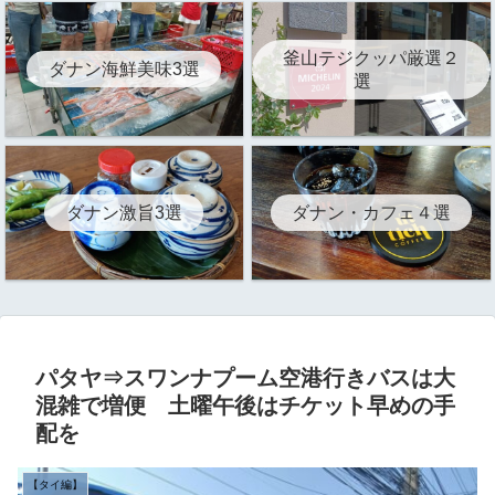
釜山テジクッパ厳選２
ダナン海鮮美味3選
選
ダナン激旨3選
ダナン・カフェ４選
パタヤ⇒スワンナプーム空港行きバスは大
混雑で増便 土曜午後はチケット早めの手
配を
【タイ編】