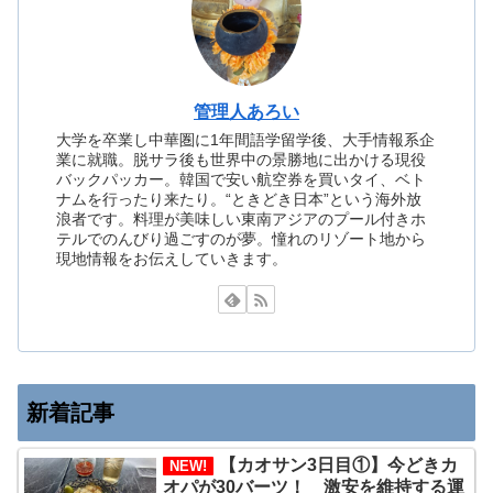
管理人あろい
大学を卒業し中華圏に1年間語学留学後、大手情報系企
業に就職。脱サラ後も世界中の景勝地に出かける現役
バックパッカー。韓国で安い航空券を買いタイ、ベト
ナムを行ったり来たり。“ときどき日本”という海外放
浪者です。料理が美味しい東南アジアのプール付きホ
テルでのんびり過ごすのが夢。憧れのリゾート地から
現地情報をお伝えしていきます。
新着記事
【カオサン3日目①】今どきカ
NEW!
オパが30バーツ！ 激安を維持する運