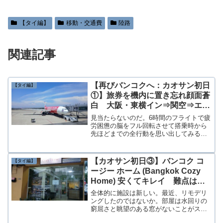
【タイ編】
移動・交通費
陸路
関連記事
【再びバンコクへ：カオサン初日
【タイ編】
①】旅券を機内に置き忘れ顔面蒼
白 大阪・東横イン⇒関空⇒エア
アジア：機内は寒い⇒カオサンへ
見当たらないのだ。6時間のフライトで疲
労困憊の脳をフル回転させて搭乗時から
先ほどまでの全行動を思い出してみる
店。すると…。そうだ、間もなく出発と
いう間際になってあわててスマホを取り
出しTDAC（タイデジタル入国カード）
【カオサン初日③】バンコク コ
【タイ編】
を作成していた。その際にパスポートを
ージー ホーム (Bangkok Cozy
取り出して番号を確認していたような。
Home) 安くてキレイ 難点は
であるならば自分が座っていたシートの
横の隙間かフロア下に落ちているはず
窓 2200円
全体的に施設は新しい。最近、リモデリ
ングしたのではないか。部屋は水回りの
窮屈さと眺望のある窓がないことがスト
レスになったが、便器も洗面台も比較的