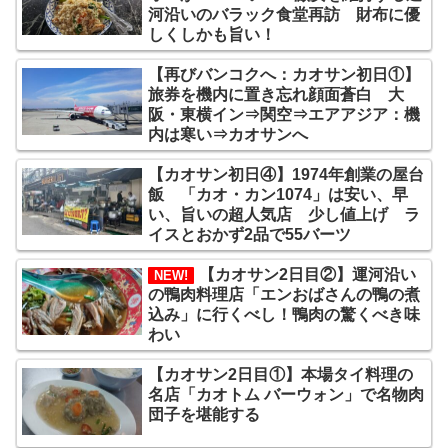
河沿いのバラック食堂再訪 財布に優
しくしかも旨い！
【再びバンコクへ：カオサン初日①】
旅券を機内に置き忘れ顔面蒼白 大
阪・東横イン⇒関空⇒エアアジア：機
内は寒い⇒カオサンへ
【カオサン初日④】1974年創業の屋台
飯 「カオ・カン1074」は安い、早
い、旨いの超人気店 少し値上げ ラ
イスとおかず2品で55バーツ
【カオサン2日目②】運河沿い
NEW!
の鴨肉料理店「エンおばさんの鴨の煮
込み」に行くべし！鴨肉の驚くべき味
わい
【カオサン2日目①】本場タイ料理の
名店「カオトム バーウォン」で名物肉
団子を堪能する