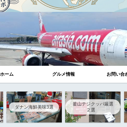
ホーム
グルメ情報
お問い合
釜山テジクッパ厳選
ダナン海鮮美味3選
２選