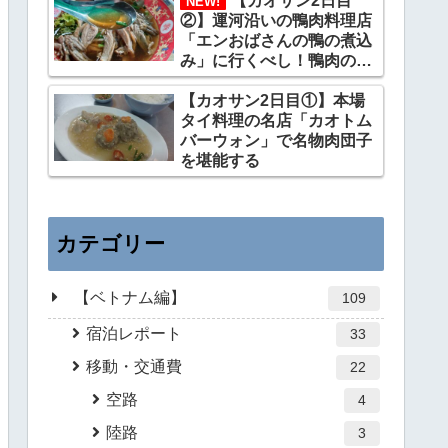
55バーツ
【カオサン2日目
NEW!
②】運河沿いの鴨肉料理店
「エンおばさんの鴨の煮込
み」に行くべし！鴨肉の驚
くべき味わい
【カオサン2日目①】本場
タイ料理の名店「カオトム
バーウォン」で名物肉団子
を堪能する
カテゴリー
【ベトナム編】
109
宿泊レポート
33
移動・交通費
22
空路
4
陸路
3