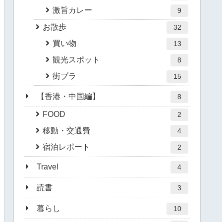
激旨カレー
9
お散歩
32
買い物
13
観光スポット
8
街ブラ
15
【香港・中国編】
8
FOOD
2
移動・交通費
4
宿泊レポート
2
Travel
4
読書
3
暮らし
10