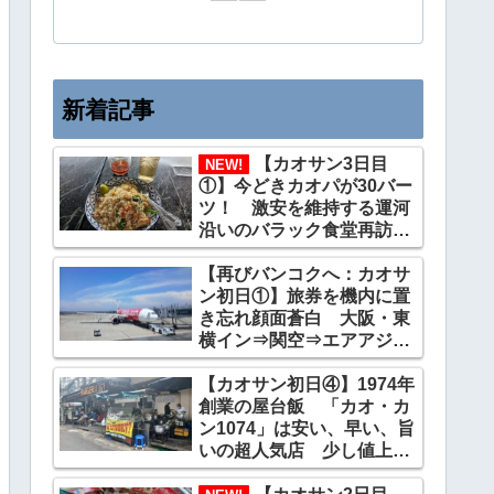
新着記事
【カオサン3日目
NEW!
①】今どきカオパが30バー
ツ！ 激安を維持する運河
沿いのバラック食堂再訪
財布に優しくしかも旨
い！
【再びバンコクへ：カオサ
ン初日①】旅券を機内に置
き忘れ顔面蒼白 大阪・東
横イン⇒関空⇒エアアジ
ア：機内は寒い⇒カオサン
へ
【カオサン初日④】1974年
創業の屋台飯 「カオ・カ
ン1074」は安い、早い、旨
いの超人気店 少し値上
げ ライスとおかず2品で