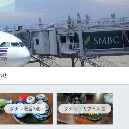
わせ
ダナン激旨3選
ダナン・カフェ４選