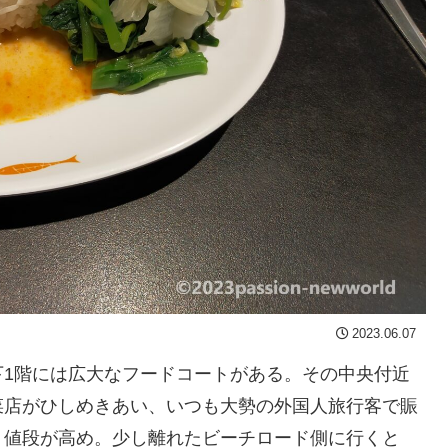
2023.06.07
下1階には広大なフードコートがある。その中央付近
菜店がひしめきあい、いつも大勢の外国人旅行客で賑
う値段が高め。少し離れたビーチロード側に行くと